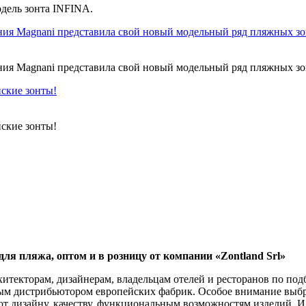
ель зонта INFINA.
ия Magnani представила свой новый модельный ряд пляжных зон
ия Magnani представила свой новый модельный ряд пляжных зо
нские зонты!
нские зонты!
для пляжа, оптом и в розницу от компании «Zontland Srl»
текторам, дизайнерам, владельцам отелей и ресторанов по подб
ным дистрибьютором европейских фабрик. Особое внимание вы
т дизайну, качеству, функциональным возможностям изделий. И 