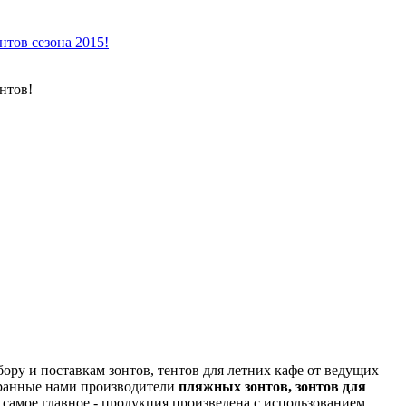
тов сезона 2015!
нтов!
ору и поставкам зонтов, тентов для летних кафе от ведущих
бранные нами производители
пляжных зонтов, зонтов для
самое главное - продукция произведена с использованием